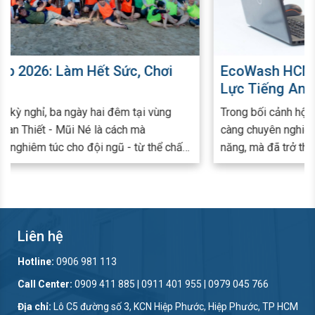
EcoWash HCMC Tổ Chức Khảo Sát Năng
Lực Tiếng Anh Toàn Diện Cho Cán Bộ
Nhân Viên
Trong bối cảnh hội nhập và môi trường làm việc ngày
càng chuyên nghiệp, tiếng Anh không chỉ là một kỹ
năng, mà đã trở thành công cụ quan trọng giúp Cán bộ
ổ
nhân viên (CBNV) nâng cao hiệu quả công việc, mở
rộng cơ hội phát triển và sẵn sàng làm việc với đối tác
ngoài nước.
á
Liên hệ
Hotline:
0906 981 113
Call Center:
0909 411 885 | 0911 401 955 | 0979 045 766
Địa chỉ:
Lô C5 đường số 3, KCN Hiệp Phước, Hiệp Phước, TP HCM