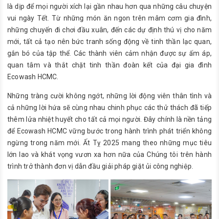
là dịp để mọi người xích lại gần nhau hơn qua những câu chuyện
vui ngày Tết. Từ những món ăn ngon trên mâm cơm gia đình,
những chuyến đi chơi đầu xuân, đến các dự định thú vị cho năm
mới, tất cả tạo nên bức tranh sống động về tinh thần lạc quan,
gắn bó của tập thể. Các thành viên cảm nhận được sự ấm áp,
quan tâm và thắt chặt tinh thần đoàn kết của đại gia đình
Ecowash HCMC.
Những tràng cười không ngớt, những lời động viên thân tình và
cả những lời hứa sẽ cùng nhau chinh phục các thử thách đã tiếp
thêm lửa nhiệt huyết cho tất cả mọi người. Đây chính là nền tảng
để Ecowash HCMC vững bước trong hành trình phát triển không
ngừng trong năm mới. Ất Tỵ 2025 mang theo những mục tiêu
lớn lao và khát vọng vươn xa hơn nữa của Chúng tôi trên hành
trình trở thành đơn vị dẫn đầu giải pháp giặt ủi công nghiệp.