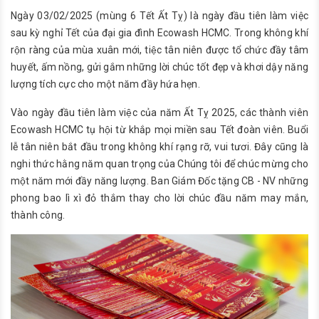
Ngày 03/02/2025 (mùng 6 Tết Ất Tỵ) là ngày đầu tiên làm việc
sau kỳ nghỉ Tết của đại gia đình Ecowash HCMC. Trong không khí
rộn ràng của mùa xuân mới, tiệc tân niên được tổ chức đầy tâm
huyết, ấm nồng, gửi gắm những lời chúc tốt đẹp và khơi dậy năng
lượng tích cực cho một năm đầy hứa hẹn.
Vào ngày đầu tiên làm việc của năm Ất Tỵ 2025, các thành viên
Ecowash HCMC tụ hội từ khắp mọi miền sau Tết đoàn viên. Buổi
lễ tân niên bắt đầu trong không khí rạng rỡ, vui tươi. Đây cũng là
nghi thức hằng năm quan trọng của Chúng tôi để chúc mừng cho
một năm mới đầy năng lượng. Ban Giám Đốc tặng CB - NV những
phong bao lì xì đỏ thắm thay cho lời chúc đầu năm may mắn,
thành công.