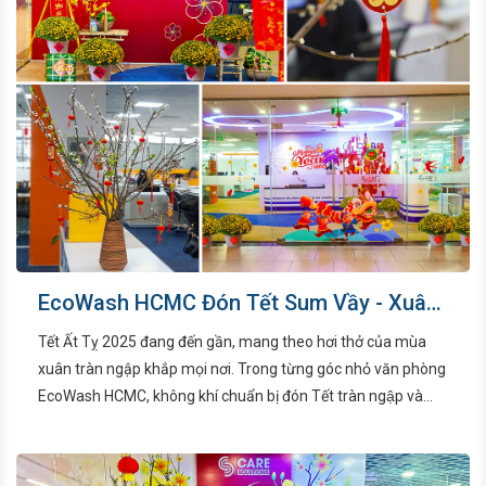
EcoWash HCMC Đón Tết Sum Vầy - Xuân
Đoàn Viên
Tết Ất Tỵ 2025 đang đến gần, mang theo hơi thở của mùa
xuân tràn ngập khắp mọi nơi. Trong từng góc nhỏ văn phòng
EcoWash HCMC, không khí chuẩn bị đón Tết tràn ngập và
rộn ràng. Chậu cúc vàng, li xì đỏ, bánh tét xanh… được trang
trí tỉ mỉ, mang đến một không gian ấm áp và rộn ràng, sẵn
sàng chào đón năm mới sắp về.