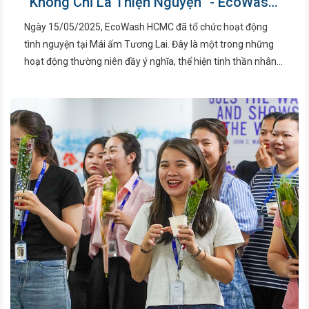
“Không Chỉ Là Thiện Nguyện” - EcoWash
HCMC Và Hành Trình Lan Tỏa Hạnh Phúc
Ngày 15/05/2025, EcoWash HCMC đã tổ chức hoạt động
tình nguyện tại Mái ấm Tương Lai. Đây là một trong những
hoạt động thường niên đầy ý nghĩa, thể hiện tinh thần nhân
ái và trách nhiệm cộng đồng mà EcoWash HCMC luôn giữ
gìn, lan tỏa.