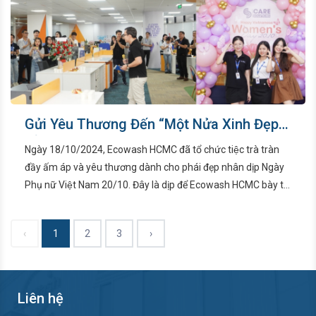
Gửi Yêu Thương Đến “Một Nửa Xinh Đẹp”
của Ecowash HCMC
Ngày 18/10/2024, Ecowash HCMC đã tổ chức tiệc trà tràn
đầy ấm áp và yêu thương dành cho phái đẹp nhân dịp Ngày
Phụ nữ Việt Nam 20/10. Đây là dịp để Ecowash HCMC bày tỏ
lòng biết ơn sâu sắc đến những người phụ nữ đã luôn nỗ lực
không ngừng để đóng góp vào sự thành công chung của
‹
1
2
3
›
công ty.
Liên hệ