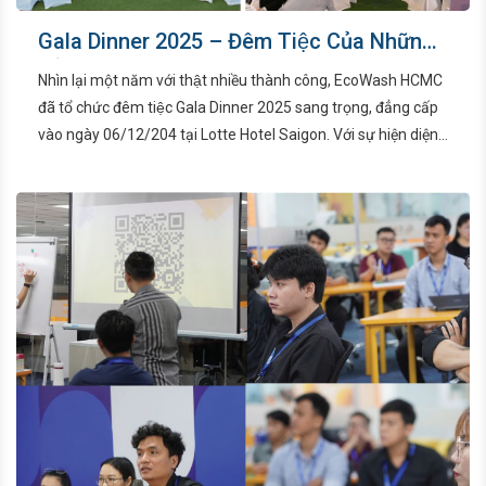
Gala Dinner 2025 – Đêm Tiệc Của Những
Cảm Xúc
Nhìn lại một năm với thật nhiều thành công, EcoWash HCMC
đã tổ chức đêm tiệc Gala Dinner 2025 sang trọng, đẳng cấp
vào ngày 06/12/204 tại Lotte Hotel Saigon. Với sự hiện diện
đông đủ của Quý Khách hàng, Quý Đối tác và toàn thể nhân
viên, đêm tiệc là cầu nối quý giá và tạo ra những mối liên kết
mạnh mẽ hơn.