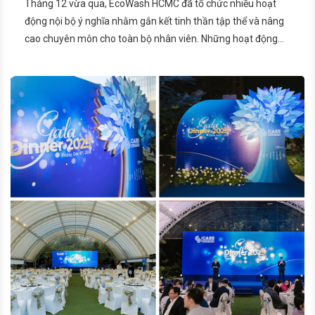
Tháng 12 vừa qua, EcoWash HCMC đã tổ chức nhiều hoạt
động nội bộ ý nghĩa nhằm gắn kết tinh thần tập thể và nâng
cao chuyên môn cho toàn bộ nhân viên. Những hoạt động
này là minh chứng cho cam kết xây dựng môi trường làm
việc bền vững và phát triển nguồn nhân lực chất lượng.