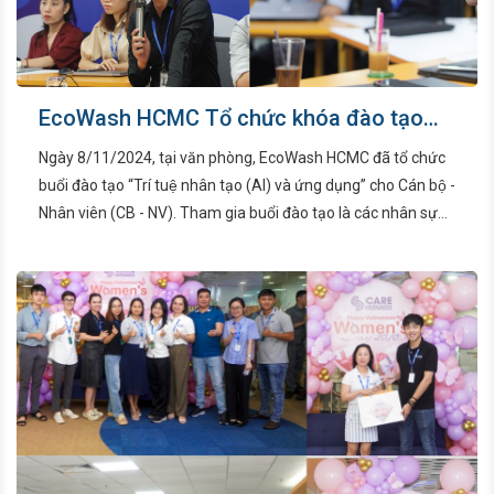
EcoWash HCMC Tổ chức khóa đào tạo
“Trí tuệ nhân tạo (AI) và ứng dụng”
Ngày 8/11/2024, tại văn phòng, EcoWash HCMC đã tổ chức
buổi đào tạo “Trí tuệ nhân tạo (AI) và ứng dụng” cho Cán bộ -
Nhân viên (CB - NV). Tham gia buổi đào tạo là các nhân sự
nắm giữ vị trí quan trọng đến từ các phòng ban của EcoWash
HCMC.