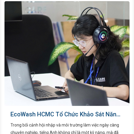
dưỡng, đào tạo và kết nối, phản ánh rõ nét văn hóa doanh
nghiệp đề cao hiệu suất nhưng không bỏ quên trải nghiệm
của mỗi cá nhân.
EcoWash HCMC Tổ Chức Khảo Sát Năng
Lực Tiếng Anh Toàn Diện Cho Cán Bộ
Trong bối cảnh hội nhập và môi trường làm việc ngày càng
Nhân Viên
chuyên nghiệp, tiếng Anh không chỉ là một kỹ năng, mà đã