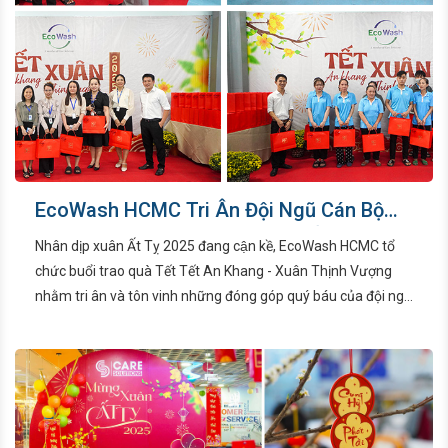
EcoWash HCMC Tri Ân Đội Ngũ Cán Bộ
Nhân Viên Với Chương Trình Tết An
Nhân dịp xuân Ất Tỵ 2025 đang cận kề, EcoWash HCMC tổ
Khang - Xuân Thịnh Vượng
chức buổi trao quà Tết Tết An Khang - Xuân Thịnh Vượng
nhằm tri ân và tôn vinh những đóng góp quý báu của đội ngũ
Cán bộ - Nhân viên (CB - NV) trong suốt một năm qua. Sự
kiện đã diễn ra vào ngày 20 tháng 1 năm 2025 tại khuôn viên
nhà máy EcoWash, khu công nghiệp Hiệp Phước, huyện Nhà
Bè, TP. Hồ Chí Minh.