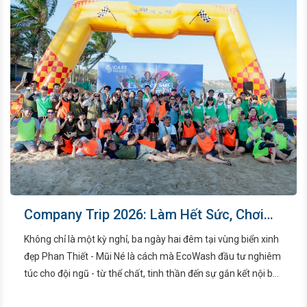
Company Trip 2026: Làm Hết Sức, Chơi
Hết Mình
Không chỉ là một kỳ nghỉ, ba ngày hai đêm tại vùng biển xinh
đẹp Phan Thiết - Mũi Né là cách mà EcoWash đầu tư nghiêm
túc cho đội ngũ - từ thể chất, tinh thần đến sự gắn kết nội bộ.
Một chuyến đi được tổ chức chỉn chu, cân bằng giữa nghỉ