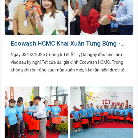
Ecowash HCMC Khai Xuân Tưng Bừng -
Năng Lượng Bùng Nổ
Ngày 03/02/2025 (mùng 6 Tết Ất Tỵ) là ngày đầu tiên làm
việc sau kỳ nghỉ Tết của đại gia đình Ecowash HCMC. Trong
không khí rộn ràng của mùa xuân mới, tiệc tân niên được tổ
chức đầy tâm huyết, ấm nồng, gửi gắm những lời chúc tốt
đẹp và khơi dậy năng lượng tích cực cho một năm đầy hứa
hẹn.