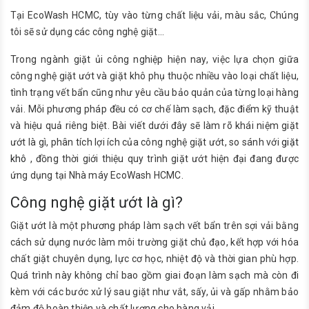
Tại EcoWash HCMC, tùy vào từng chất liệu vải, màu sắc, Chúng
tôi sẽ sử dụng các công nghệ giặt...
Trong ngành giặt ủi công nghiệp hiện nay, việc lựa chọn giữa
công nghệ giặt ướt và giặt khô phụ thuộc nhiều vào loại chất liệu,
tình trạng vết bẩn cũng như yêu cầu bảo quản của từng loại hàng
vải. Mỗi phương pháp đều có cơ chế làm sạch, đặc điểm kỹ thuật
và hiệu quả riêng biệt. Bài viết dưới đây sẽ làm rõ khái niệm giặt
ướt là gì, phân tích lợi ích của công nghệ giặt ướt, so sánh với
giặt
khô
, đồng thời giới thiệu quy trình giặt ướt hiện đại đang được
ứng dụng tại Nhà máy EcoWash HCMC.
Công nghệ giặt ướt là gì?
Giặt ướt là một phương pháp làm sạch vết bẩn trên sợi vải bằng
cách sử dụng nước làm môi trường giặt chủ đạo, kết hợp với hóa
chất giặt chuyên dụng, lực cơ học, nhiệt độ và thời gian phù hợp.
Quá trình này không chỉ bao gồm giai đoạn làm sạch mà còn đi
kèm với các bước xử lý sau giặt như vắt, sấy, ủi và gấp nhằm bảo
đảm độ hoàn thiện và chất lượng cho hàng vải.