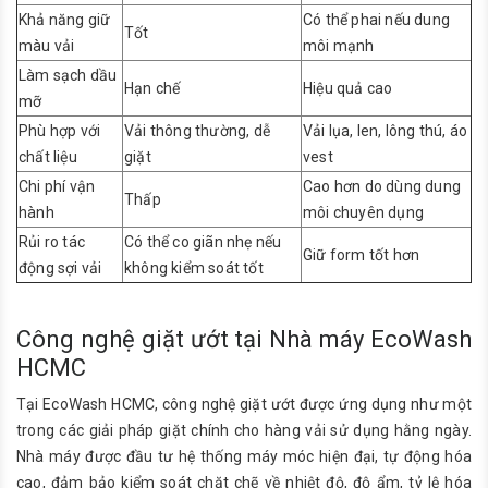
Khả năng giữ
Có thể phai nếu dung
Tốt
màu vải
môi mạnh
Làm sạch dầu
Hạn chế
Hiệu quả cao
mỡ
Phù hợp với
Vải thông thường, dễ
Vải lụa, len, lông thú, áo
chất liệu
giặt
vest
Chi phí vận
Cao hơn do dùng dung
Thấp
hành
môi chuyên dụng
Rủi ro tác
Có thể co giãn nhẹ nếu
Giữ form tốt hơn
động sợi vải
không kiểm soát tốt
Công nghệ giặt ướt tại Nhà máy EcoWash
HCMC
Tại EcoWash HCMC, công nghệ giặt ướt được ứng dụng như một
trong các giải pháp giặt chính cho hàng vải sử dụng hằng ngày.
Nhà máy được đầu tư hệ thống máy móc hiện đại, tự động hóa
cao, đảm bảo kiểm soát chặt chẽ về nhiệt độ, độ ẩm, tỷ lệ hóa