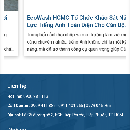
EcoWash HCMC Tổ Chức Khảo Sát Năng
Lực Tiếng Anh Toàn Diện Cho Cán Bộ
Nhân Viên
Trong bối cảnh hội nhập và môi trường làm việc ngày
càng chuyên nghiệp, tiếng Anh không chỉ là một kỹ
năng, mà đã trở thành công cụ quan trọng giúp Cán bộ
nhân viên (CBNV) nâng cao hiệu quả công việc, mở
rộng cơ hội phát triển và sẵn sàng làm việc với đối tác
ngoài nước.
Liên hệ
Hotline:
0906 981 113
Call Center:
0909 411 885 | 0911 401 955 | 0979 045 766
Địa chỉ:
Lô C5 đường số 3, KCN Hiệp Phước, Hiệp Phước, TP HCM
Dịch vụ