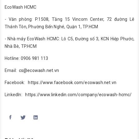
EcoWash HCMC
- Văn phòng: P.1508, Tầng 15 Vincom Center, 72 đường Lê
Thánh Tôn, Phường Bến Nghé, Quận 1, TP.HCM
- Nhà máy EcoWash HCMC: Lô C5, Đường số 3, KCN Hiệp Phước,
Nhà Bè, TP.HCM
Hotline: 0906 981 113
Email:
cs@ecowash.net.vn
Facebook:
https://www.facebook.com/ecowash.net.vn
LinkedIn:
https://www.linkedin.com/company/ecowash-hcmc/