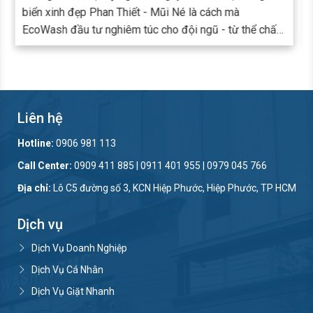
càng chuyên nghiệp, tiếng Anh không chỉ là một kỹ
hất,
năng, mà đã trở thành công cụ quan trọng giúp Cán bộ
ợc tổ
nhân viên (CBNV) nâng cao hiệu quả công việc, mở
 và
rộng cơ hội phát triển và sẵn sàng làm việc với đối tác
cao
ngoài nước.
ỗi cá
Liên hệ
Hotline:
0906 981 113
Call Center:
0909 411 885 | 0911 401 955 | 0979 045 766
Địa chỉ:
Lô C5 đường số 3, KCN Hiệp Phước, Hiệp Phước, TP HCM
Dịch vụ
Dịch Vụ Doanh Nghiệp
Dịch Vụ Cá Nhân
Dịch Vụ Giặt Nhanh