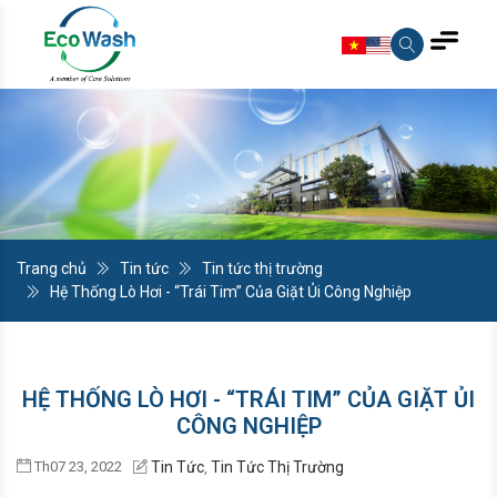
Trang chủ
Tin tức
Tin tức thị trường
Hệ Thống Lò Hơi - “Trái Tim” Của Giặt Ủi Công Nghiệp
HỆ THỐNG LÒ HƠI - “TRÁI TIM” CỦA GIẶT ỦI
CÔNG NGHIỆP
Th07 23, 2022
Tin Tức
Tin Tức Thị Trường
,