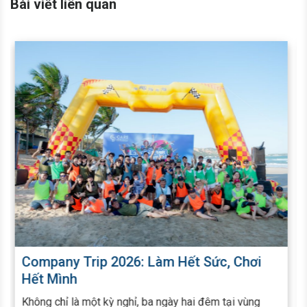
Bài viết liên quan
i
EcoWash HCMC Tổ Chức Khảo Sát Năng
Lực Tiếng Anh Toàn Diện Cho Cán Bộ
Nhân Viên
g
Trong bối cảnh hội nhập và môi trường làm việc ngày