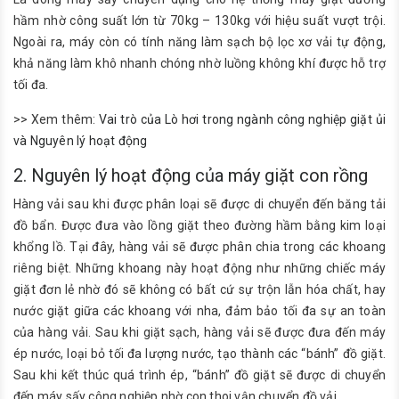
hầm nhờ công suất lớn từ 70kg – 130kg với hiệu suất vượt trội.
Ngoài ra, máy còn có tính năng làm sạch bộ lọc xơ vải tự động,
khả năng làm khô nhanh chóng nhờ luồng không khí được hỗ trợ
tối đa.
>> Xem thêm:
Vai trò của Lò hơi trong ngành công nghiệp giặt ủi
và Nguyên lý hoạt động
2. Nguyên lý hoạt động của máy giặt con rồng
Hàng vải sau khi được phân loại sẽ được di chuyển đến băng tải
đồ bẩn. Được đưa vào lồng giặt theo đường hầm bằng kim loại
khổng lồ. Tại đây, hàng vải sẽ được phân chia trong các khoang
riêng biệt. Những khoang này hoạt động như những chiếc máy
giặt đơn lẻ nhờ đó sẽ không có bất cứ sự trộn lẫn hóa chất, hay
nước giặt giữa các khoang với nha, đảm bảo tối đa sự an toàn
của hàng vải. Sau khi giặt sạch, hàng vải sẽ được đưa đến máy
ép nước, loại bỏ tối đa lượng nước, tạo thành các “bánh” đồ giặt.
Sau khi kết thúc quá trình ép, “bánh” đồ giặt sẽ được di chuyển
đến máy sấy công nghiệp nhờ con thoi vận chuyển đồ vải.