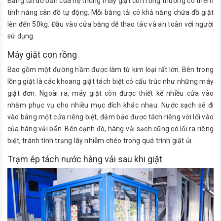
Băng tải đồ bẩn của hệ thống máy giặt con rồng thường có thêm
tính năng cân đồ tự động. Mỗi băng tải có khả năng chứa đồ giặt
lên đến 50kg. Đầu vào cửa băng dễ thao tác và an toàn với người
sử dụng.
Máy giặt con rồng
Bao gồm một đường hầm được làm từ kim loại rất lớn. Bên trong
lồng giặt là các khoang giặt tách biệt có cấu trúc như những máy
giặt đơn. Ngoài ra, máy giặt còn được thiết kế nhiều cửa vào
nhằm phục vụ cho nhiều mục đích khác nhau. Nước sạch sẽ đi
vào bằng một cửa riêng biệt, đảm bảo được tách riêng với lối vào
của hàng vải bẩn. Bên cạnh đó, hàng vải sạch cũng có lối ra riêng
biệt, tránh tình trạng lây nhiễm chéo trong quá trình giặt ủi.
Trạm ép tách nước hàng vải sau khi giặt