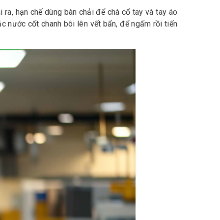
ài ra, hạn chế dùng bàn chải để chà cổ tay và tay áo
c nước cốt chanh bôi lên vết bẩn, để ngấm rồi tiến