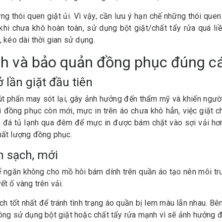
g thói quen giặt ủi. Vì vậy, cần lưu ý hạn chế những thói que
khi chưa khô hoàn toàn, sử dụng bột giặt/chất tẩy rửa quá liề
, kéo dài thời gian sử dụng.
inh và bảo quản đồng phục đúng 
 lần giặt đầu tiên
t phấn may sót lại, gây ảnh hưởng đến thẩm mỹ và khiến người
̀ng phục còn mới, mực in trên áo chưa khô hẳn, việc giặt chún
n đá tủ lạnh qua đêm để mực in được bám chặt vào sợi vải hơn..
hất lượng đồng phục.
n sạch, mới
ngăn không cho mồ hôi bám dính trên quần áo tạo nên môi trườ
ết ố vàng trên vải.
h tốt nhất để tránh tình trạng áo quần bị lem màu lẫn nhau. Bên 
ông sử dụng bột giặt hoặc chất tẩy rửa mạnh vì sẽ ảnh hưởng đ