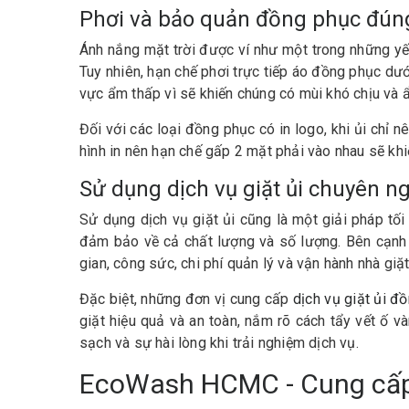
Phơi và bảo quản đồng phục đún
Ánh nắng mặt trời được ví như một trong những yế
Tuy nhiên, hạn chế phơi trực tiếp áo đồng phục dư
vực ẩm thấp vì sẽ khiến chúng có mùi khó chịu và 
Đối với các loại đồng phục có in logo, khi ủi chỉ
hình in nên hạn chế gấp 2 mặt phải vào nhau sẽ kh
Sử dụng dịch vụ giặt ủi chuyên n
Sử dụng dịch vụ giặt ủi cũng là một giải pháp tố
đảm bảo về cả chất lượng và số lượng. Bên cạnh đó
gian, công sức, chi phí quản lý và vận hành nhà giặ
Đặc biệt, những đơn vị cung cấp
dịch vụ giặt ủi đ
giặt hiệu quả và an toàn, nắm rõ cách tẩy vết ố v
sạch và sự hài lòng khi trải nghiệm dịch vụ.
EcoWash HCMC - Cung cấp 