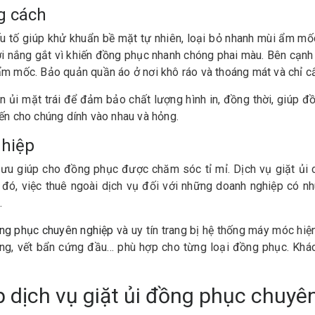
g cách
u tố giúp khử khuẩn bề mặt tự nhiên, loại bỏ nhanh mùi ẩm mốc
ới nắng gắt vì khiến đồng phục nhanh chóng phai màu. Bên cạnh
ẩm mốc. Bảo quản quần áo ở nơi khô ráo và thoáng mát và chỉ 
 nên ủi mặt trái để đảm bảo chất lượng hình in, đồng thời, giúp
iến cho chúng dính vào nhau và hỏng.
ghiệp
i ưu giúp cho đồng phục được chăm sóc tỉ mỉ. Dịch vụ giặt ủi 
, việc thuê ngoài dịch vụ đối với những doanh nghiệp có nhu c
t.
ồng phục chuyên nghiệp
và uy tín trang bị hệ thống máy móc hiện
àng, vết bẩn cứng đầu… phù hợp cho từng loại đồng phục. Khác
dịch vụ giặt ủi đồng phục chuyê