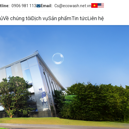
tline:
0906 981 113
Email:
Cs@ecowash.net.vn
hủ
Về chúng tôi
Dịch vụ
Sản phẩm
Tin tức
Liên hệ