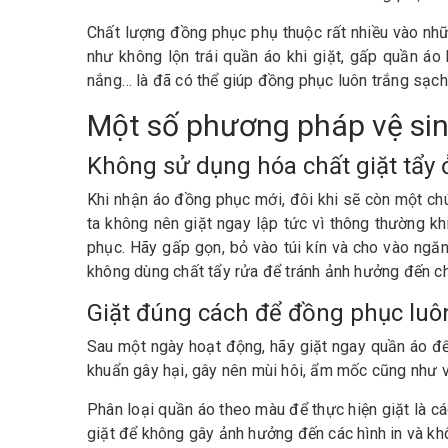
Chất lượng đồng phục phụ thuộc rất nhiều vào nhữn
như không lộn trái quần áo khi giặt, gấp quần áo 
nắng… là đã có thể giúp đồng phục luôn trắng sạch
Một số phương pháp vệ s
Không sử dụng hóa chất giặt tẩy ở
Khi nhận áo đồng phục mới, đôi khi sẽ còn một chú
ta không nên giặt ngay lập tức vì thông thường khi đô
phục. Hãy gấp gọn, bỏ vào túi kín và cho vào ngă
không dùng chất tẩy rửa để tránh ảnh hưởng đến c
Giặt đúng cách để đồng phục luô
Sau một ngày hoạt động, hãy giặt ngay quần áo để 
khuẩn gây hại, gây nên mùi hôi, ẩm mốc cũng như v
Phân loại quần áo theo màu để thực hiện giặt là các
giặt để không gây ảnh hưởng đến các hình in và kh